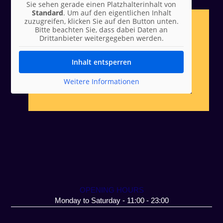
Sie sehen gerade einen Platzhalterinhalt von
Standard
. Um auf den eigentlichen Inhalt
zuzugreifen, klicken Sie auf den Button unten.
Bitte beachten Sie, dass dabei Daten an
Drittanbieter weitergegeben werden.
Inhalt entsperren
Weitere Informationen
OPENING HOURS
Monday to Saturday - 11:00 - 23:00