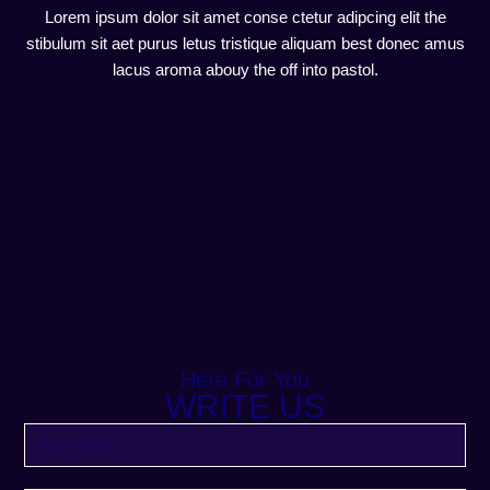
Lorem ipsum dolor sit amet conse ctetur adipcing elit the
stibulum sit aet purus letus tristique aliquam best donec amus
lacus aroma abouy the off into pastol.
Here For You
WRITE US