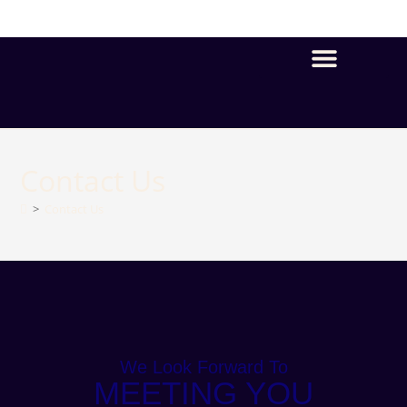
Contact Us
>
Contact Us
We Look Forward To
MEETING YOU